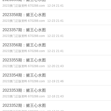
2023澳门正版资料 670288.com
12-24 21:41
2023358期：赌王心水图
2023澳门正版资料 670288.com
12-23 21:41
2023357期：赌王心水图
2023澳门正版资料 670288.com
12-22 21:41
2023356期：赌王心水图
2023澳门正版资料 670288.com
12-21 21:41
2023355期：赌王心水图
2023澳门正版资料 670288.com
12-20 21:43
2023354期：赌王心水图
2023澳门正版资料 670288.com
12-19 21:46
2023353期：赌王心水图
2023澳门正版资料 670288.com
12-18 21:43
2023352期：赌王心水图