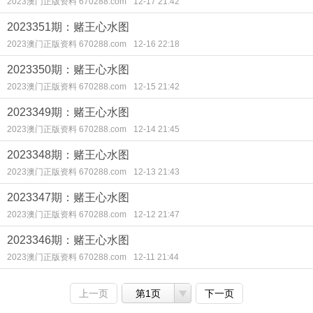
2023澳门正版资料 670288.com
12-17 21:42
2023351期：赌王心水图
2023澳门正版资料 670288.com
12-16 22:18
2023350期：赌王心水图
2023澳门正版资料 670288.com
12-15 21:42
2023349期：赌王心水图
2023澳门正版资料 670288.com
12-14 21:45
2023348期：赌王心水图
2023澳门正版资料 670288.com
12-13 21:43
2023347期：赌王心水图
2023澳门正版资料 670288.com
12-12 21:47
2023346期：赌王心水图
2023澳门正版资料 670288.com
12-11 21:44
上一页
第1页
下一页