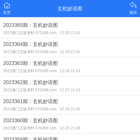
玄机妙语图
首页
返回
2023365期：玄机妙语图
2023澳门正版资料 670288.com
12-30 21:41
2023364期：玄机妙语图
2023澳门正版资料 670288.com
12-29 21:40
2023363期：玄机妙语图
2023澳门正版资料 670288.com
12-28 21:43
2023362期：玄机妙语图
2023澳门正版资料 670288.com
12-27 21:41
2023361期：玄机妙语图
2023澳门正版资料 670288.com
12-26 21:40
2023360期：玄机妙语图
2023澳门正版资料 670288.com
12-25 21:40
2023359期：玄机妙语图