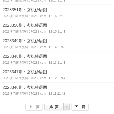
2023澳门正版资料 670288.com
12-17 21:41
2023351期：玄机妙语图
2023澳门正版资料 670288.com
12-16 22:11
2023350期：玄机妙语图
2023澳门正版资料 670288.com
12-15 21:41
2023349期：玄机妙语图
2023澳门正版资料 670288.com
12-14 21:43
2023348期：玄机妙语图
2023澳门正版资料 670288.com
12-13 21:41
2023347期：玄机妙语图
2023澳门正版资料 670288.com
12-12 21:44
2023346期：玄机妙语图
2023澳门正版资料 670288.com
12-11 21:42
上一页
第1页
下一页