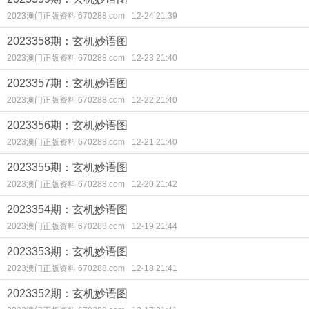
2023澳门正版资料 670288.com
12-24 21:39
2023358期：玄机妙语图
2023澳门正版资料 670288.com
12-23 21:40
2023357期：玄机妙语图
2023澳门正版资料 670288.com
12-22 21:40
2023356期：玄机妙语图
2023澳门正版资料 670288.com
12-21 21:40
2023355期：玄机妙语图
2023澳门正版资料 670288.com
12-20 21:42
2023354期：玄机妙语图
2023澳门正版资料 670288.com
12-19 21:44
2023353期：玄机妙语图
2023澳门正版资料 670288.com
12-18 21:41
2023352期：玄机妙语图