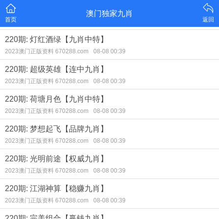
澳门独家九肖
首页
返回
220期: 灯红酒绿【九肖中特】
2023澳门正版资料 670288.com
08-08 00:39
220期: 超级英雄【连中九肖】
2023澳门正版资料 670288.com
08-08 00:39
220期: 荷塘月色【九肖中特】
2023澳门正版资料 670288.com
08-08 00:39
220期: 梦想起飞【品牌九肖】
2023澳门正版资料 670288.com
08-08 00:39
220期: 光明前途【权威九肖】
2023澳门正版资料 670288.com
08-08 00:39
220期: 江湖神算【稳赚九肖】
2023澳门正版资料 670288.com
08-08 00:39
220期: 完美组合【赢钱九肖】