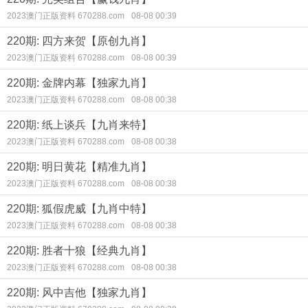
2023澳门正版资料 670288.com
08-08 00:39
220期: 四方来贺【原创九肖】
2023澳门正版资料 670288.com
08-08 00:39
220期: 金牌内幕【独家九肖】
2023澳门正版资料 670288.com
08-08 00:38
220期: 纸上谈兵【九肖来特】
2023澳门正版资料 670288.com
08-08 00:38
220期: 明日黄花【精准九肖】
2023澳门正版资料 670288.com
08-08 00:38
220期: 狐假虎威【九肖中特】
2023澳门正版资料 670288.com
08-08 00:38
220期: 胜者十狼【经典九肖】
2023澳门正版资料 670288.com
08-08 00:38
220期: 风中吉他【独家九肖】