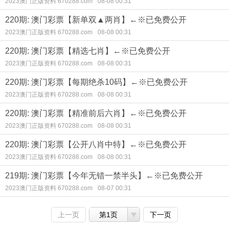
2023澳门正版资料 670288.com
08-08 00:31
220期: 澳门彩票【新单双▲两肖】←※已免费公开
2023澳门正版资料 670288.com
08-08 00:31
220期: 澳门彩票【精选七肖】←※已免费公开
2023澳门正版资料 670288.com
08-08 00:31
220期: 澳门彩票【每期绝杀10码】←※已免费公开
2023澳门正版资料 670288.com
08-08 00:31
220期: 澳门彩票【精准前后六肖】←※已免费公开
2023澳门正版资料 670288.com
08-08 00:31
220期: 澳门彩票【公开八肖中特】←※已免费公开
2023澳门正版资料 670288.com
08-08 00:31
219期: 澳门彩票【今年无错一禁半头】←※已免费公开
2023澳门正版资料 670288.com
08-07 00:31
上一页
第1页
下一页