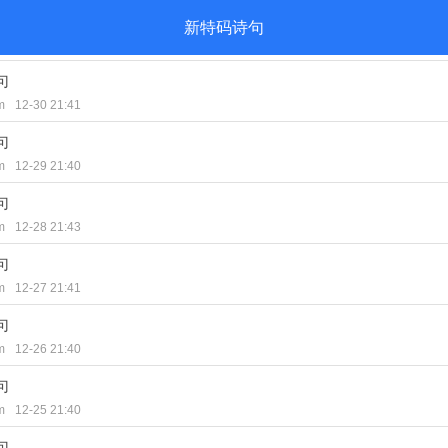
新特码诗句
句
m
12-30 21:41
句
m
12-29 21:40
句
m
12-28 21:43
句
m
12-27 21:41
句
m
12-26 21:40
句
m
12-25 21:40
句