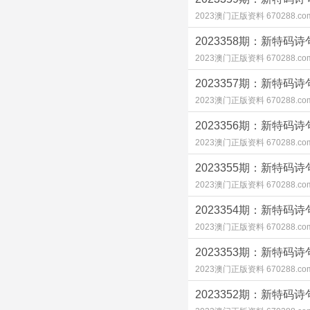
2023澳门正版资料 670288.co
2023358期：新特码诗
2023澳门正版资料 670288.co
2023357期：新特码诗
2023澳门正版资料 670288.co
2023356期：新特码诗
2023澳门正版资料 670288.co
2023355期：新特码诗
2023澳门正版资料 670288.co
2023354期：新特码诗
2023澳门正版资料 670288.co
2023353期：新特码诗
2023澳门正版资料 670288.co
2023352期：新特码诗