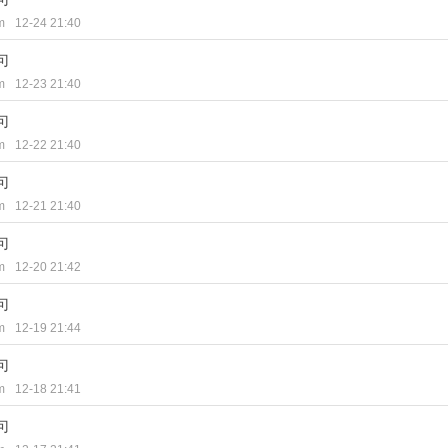
m
12-24 21:40
句
m
12-23 21:40
句
m
12-22 21:40
句
m
12-21 21:40
句
m
12-20 21:42
句
m
12-19 21:44
句
m
12-18 21:41
句