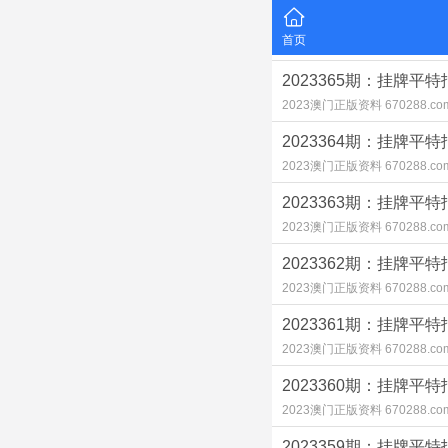
首页
2023365期：挂牌平特
2023澳门正版资料 670288.co
2023364期：挂牌平特
2023澳门正版资料 670288.co
2023363期：挂牌平特
2023澳门正版资料 670288.co
2023362期：挂牌平特
2023澳门正版资料 670288.co
2023361期：挂牌平特
2023澳门正版资料 670288.co
2023360期：挂牌平特
2023澳门正版资料 670288.co
2023359期：挂牌平特