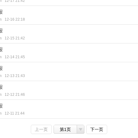
m
12-17 21:42
报
m
12-16 22:18
报
m
12-15 21:42
报
m
12-14 21:45
报
m
12-13 21:43
报
m
12-12 21:46
报
m
12-11 21:44
上一页
第1页
下一页