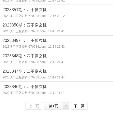
2023澳门正版资料 670288.com
12-17 21:41
2023351期：四不像玄机
2023澳门正版资料 670288.com
12-16 22:12
2023350期：四不像玄机
2023澳门正版资料 670288.com
12-15 21:41
2023349期：四不像玄机
2023澳门正版资料 670288.com
12-14 21:43
2023348期：四不像玄机
2023澳门正版资料 670288.com
12-13 21:41
2023347期：四不像玄机
2023澳门正版资料 670288.com
12-12 21:44
2023346期：四不像玄机
2023澳门正版资料 670288.com
12-11 21:42
上一页
第1页
下一页