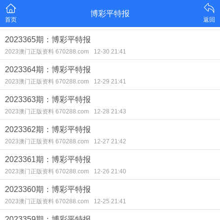
博彩平特报
首页
返回
2023365期：博彩平特报
2023澳门正版资料 670288.com
12-30 21:41
2023364期：博彩平特报
2023澳门正版资料 670288.com
12-29 21:41
2023363期：博彩平特报
2023澳门正版资料 670288.com
12-28 21:43
2023362期：博彩平特报
2023澳门正版资料 670288.com
12-27 21:42
2023361期：博彩平特报
2023澳门正版资料 670288.com
12-26 21:40
2023360期：博彩平特报
2023澳门正版资料 670288.com
12-25 21:41
2023359期：博彩平特报