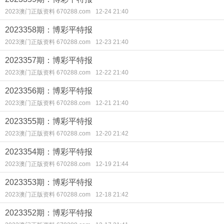
2023澳门正版资料 670288.com
12-24 21:40
2023358期：博彩平特报
2023澳门正版资料 670288.com
12-23 21:40
2023357期：博彩平特报
2023澳门正版资料 670288.com
12-22 21:40
2023356期：博彩平特报
2023澳门正版资料 670288.com
12-21 21:40
2023355期：博彩平特报
2023澳门正版资料 670288.com
12-20 21:42
2023354期：博彩平特报
2023澳门正版资料 670288.com
12-19 21:44
2023353期：博彩平特报
2023澳门正版资料 670288.com
12-18 21:42
2023352期：博彩平特报