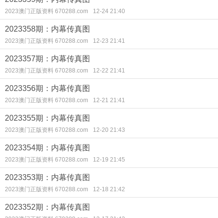
2023澳门正版资料 670288.com
12-24 21:40
2023358期：内幕传真图
2023澳门正版资料 670288.com
12-23 21:41
2023357期：内幕传真图
2023澳门正版资料 670288.com
12-22 21:41
2023356期：内幕传真图
2023澳门正版资料 670288.com
12-21 21:41
2023355期：内幕传真图
2023澳门正版资料 670288.com
12-20 21:43
2023354期：内幕传真图
2023澳门正版资料 670288.com
12-19 21:45
2023353期：内幕传真图
2023澳门正版资料 670288.com
12-18 21:42
2023352期：内幕传真图