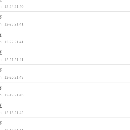
m
12-24 21:40
图
m
12-23 21:41
图
m
12-22 21:41
图
m
12-21 21:41
图
m
12-20 21:43
图
m
12-19 21:45
图
m
12-18 21:42
图