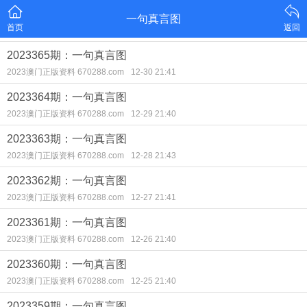
一句真言图
首页
返回
2023365期：一句真言图
2023澳门正版资料 670288.com
12-30 21:41
2023364期：一句真言图
2023澳门正版资料 670288.com
12-29 21:40
2023363期：一句真言图
2023澳门正版资料 670288.com
12-28 21:43
2023362期：一句真言图
2023澳门正版资料 670288.com
12-27 21:41
2023361期：一句真言图
2023澳门正版资料 670288.com
12-26 21:40
2023360期：一句真言图
2023澳门正版资料 670288.com
12-25 21:40
2023359期：一句真言图