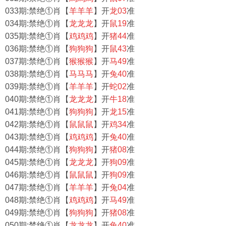
033期:禁绝①肖【
羊羊羊
】开
龙03
准
034期:禁绝①肖【
龙龙龙
】开
鼠19
准
035期:禁绝①肖【
鸡鸡鸡
】开
猪44
准
036期:禁绝①肖【
狗狗狗
】开
鼠43
准
037期:禁绝①肖【
猴猴猴
】开
马49
准
038期:禁绝①肖【
马马马
】开
兔40
准
039期:禁绝①肖【
羊羊羊
】开
蛇02
准
040期:禁绝①肖【
龙龙龙
】开
牛18
准
041期:禁绝①肖【
狗狗狗
】开
龙15
准
042期:禁绝①肖【
鼠鼠鼠
】开
鸡34
准
043期:禁绝①肖【
鸡鸡鸡
】开
兔40
准
044期:禁绝①肖【
狗狗狗
】开
猪08
准
045期:禁绝①肖【
龙龙龙
】开
狗09
准
046期:禁绝①肖【
鼠鼠鼠
】开
狗09
准
047期:禁绝①肖【
羊羊羊
】开
兔04
准
048期:禁绝①肖【
鸡鸡鸡
】开
马49
准
049期:禁绝①肖【
狗狗狗
】开
猪08
准
050期:禁绝①肖【
龙龙龙
】开
兔40
准