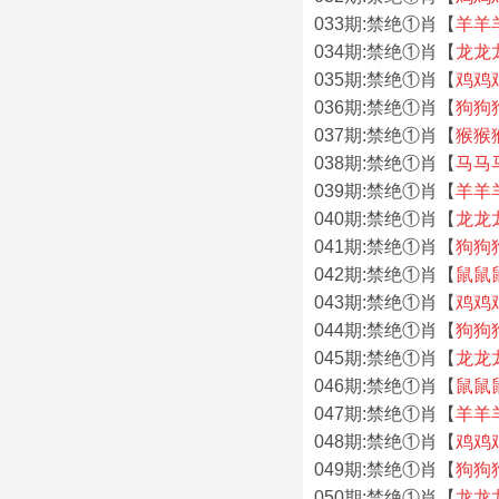
033期:禁绝①肖【
羊羊
034期:禁绝①肖【
龙龙
035期:禁绝①肖【
鸡鸡
036期:禁绝①肖【
狗狗
037期:禁绝①肖【
猴猴
038期:禁绝①肖【
马马
039期:禁绝①肖【
羊羊
040期:禁绝①肖【
龙龙
041期:禁绝①肖【
狗狗
042期:禁绝①肖【
鼠鼠
043期:禁绝①肖【
鸡鸡
044期:禁绝①肖【
狗狗
045期:禁绝①肖【
龙龙
046期:禁绝①肖【
鼠鼠
047期:禁绝①肖【
羊羊
048期:禁绝①肖【
鸡鸡
049期:禁绝①肖【
狗狗
050期:禁绝①肖【
龙龙