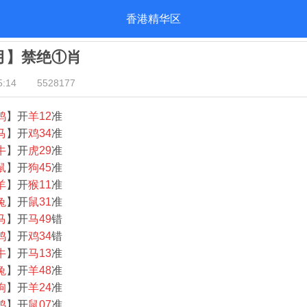
香港精华区
四月】禁绝①肖
:14
5528177
鸡
】开
羊12
准
马
】开
鸡34
准
牛
】开
虎29
准
鼠
】开
狗45
准
羊
】开
猴11
准
兔
】开
鼠31
准
马
】开
马49
错
鸡
】开
鸡34
错
牛
】开
马13
准
兔
】开
羊48
准
狗
】开
羊24
准
鸡
】开
鼠07
准