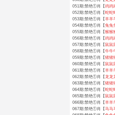
051期:禁绝①肖【
鸡鸡
052期:禁绝①肖【
蛇蛇
053期:禁绝①肖【
羊羊
054期:禁绝①肖【
兔兔
055期:禁绝①肖【
猴猴
056期:禁绝①肖【
鸡鸡
057期:禁绝①肖【
鼠鼠
058期:禁绝①肖【
牛牛
059期:禁绝①肖【
猪猪
060期:禁绝①肖【
鼠鼠
061期:禁绝①肖【
羊羊
062期:禁绝①肖【
龙龙
063期:禁绝①肖【
猪猪
064期:禁绝①肖【
蛇蛇
065期:禁绝①肖【
鼠鼠
066期:禁绝①肖【
羊羊
067期:禁绝①肖【
马马