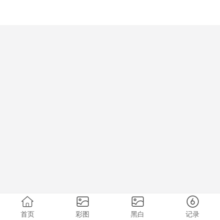
首页
彩图
黑白
记录