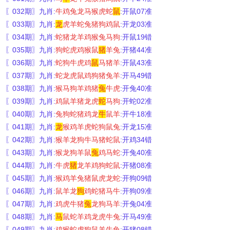
〖032期〗九肖:
牛鸡兔龙马猴虎蛇
鼠
:开鼠07准
〖033期〗九肖:
龙
虎羊蛇兔猪狗鸡鼠
:开龙03准
〖034期〗九肖:
蛇猪龙羊鸡猴兔马狗
:开鼠19错
〖035期〗九肖:
狗蛇虎鸡猴鼠
猪
羊兔
:开猪44准
〖036期〗九肖:
蛇狗牛虎鸡
鼠
马猪羊
:开鼠43准
〖037期〗九肖:
蛇龙虎鼠鸡狗猪兔羊
:开马49错
〖038期〗九肖:
猴马狗羊鸡猪
兔
牛虎
:开兔40准
〖039期〗九肖:
鸡鼠羊猪龙虎
蛇
马狗
:开蛇02准
〖040期〗九肖:
兔狗蛇猪鸡龙
牛
鼠羊
:开牛18准
〖041期〗九肖:
龙
猴鸡羊虎蛇狗鼠兔
:开龙15准
〖042期〗九肖:
猴羊龙狗牛马猪蛇鼠
:开鸡34错
〖043期〗九肖:
猴龙狗羊鼠
兔
鸡马蛇
:开兔40准
〖044期〗九肖:
牛虎
猪
龙羊鸡狗蛇鼠
:开猪08准
〖045期〗九肖:
猴鸡羊兔猪鼠虎龙蛇
:开狗09错
〖046期〗九肖:
鼠羊龙
狗
鸡蛇猪马牛
:开狗09准
〖047期〗九肖:
鸡虎牛猪
兔
龙狗马羊
:开兔04准
〖048期〗九肖:
马
鼠蛇羊鸡龙虎牛兔
:开马49准
〖049期〗九肖:
鸡猴蛇虎狗鼠羊牛兔
:开猪08错