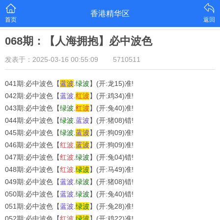
香港精华区
首页
返回
068期：【人海拥抱】必中波色
发表于：2025-03-16 00:55:09
5710511
041期:必中波色【
蓝
波
.
绿
波
】(开:龙15)准!
042期:必中波色【
蓝
波
.
红
波
】(开:鸡34)准!
043期:必中波色【
绿
波
.
红
波
】(开:兔40)准!
044期:必中波色【
绿
波
.
蓝
波
】(开:猪08)错!
045期:必中波色【
绿
波
.
蓝
波
】(开:狗09)准!
046期:必中波色【
红
波
.
蓝
波
】(开:狗09)准!
047期:必中波色【
红
波
.
绿
波
】(开:兔04)错!
048期:必中波色【
红
波
.
绿
波
】(开:马49)准!
049期:必中波色【
蓝
波
.
绿
波
】(开:猪08)错!
050期:必中波色【
蓝
波
.
绿
波
】(开:兔40)错!
051期:必中波色【
蓝
波
.
绿
波
】(开:兔28)准!
052期:必中波色【
红
波
.
绿
波
】(开:鸡22)准!