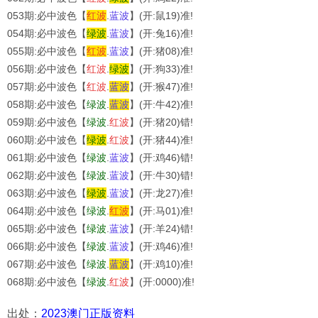
053期:必中波色【
红
波
.
蓝
波
】(开:鼠19)准!
054期:必中波色【
绿
波
.
蓝
波
】(开:兔16)准!
055期:必中波色【
红
波
.
蓝
波
】(开:猪08)准!
056期:必中波色【
红
波
.
绿
波
】(开:狗33)准!
057期:必中波色【
红
波
.
蓝
波
】(开:猴47)准!
058期:必中波色【
绿
波
.
蓝
波
】(开:牛42)准!
059期:必中波色【
绿
波
.
红
波
】(开:猪20)错!
060期:必中波色【
绿
波
.
红
波
】(开:猪44)准!
061期:必中波色【
绿
波
.
蓝
波
】(开:鸡46)错!
062期:必中波色【
绿
波
.
蓝
波
】(开:牛30)错!
063期:必中波色【
绿
波
.
蓝
波
】(开:龙27)准!
064期:必中波色【
绿
波
.
红
波
】(开:马01)准!
065期:必中波色【
绿
波
.
蓝
波
】(开:羊24)错!
066期:必中波色【
绿
波
.
蓝
波
】(开:鸡46)准!
067期:必中波色【
绿
波
.
蓝
波
】(开:鸡10)准!
068期:必中波色【
绿
波
.
红
波
】(开:0000)准!
出处：
2023澳门正版资料