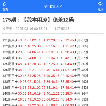
澳门精华区
首页
返回
175期：【我本闲凉】稳杀12码
发表于：2025-03-16 00:55:01
11745218
131期杀★
43.04.07.02.41.01.19.20.46.28.22.45
★开:07准
132期杀★
33.04.10.25.38.30.01.16.46.31.11.42
★开:30错
133期杀★
29.08.34.06.44.15.01.31.35.16.38.43
★开:07准
134期杀★
36.30.24.08.10.38.21.34.09.12.43.17
★开:37准
135期杀★
48.34.12.28.35.01.27.25.09.45.04.49
★开:30准
136期杀★
38.28.26.21.15.33.46.16.44.41.07.10
★开:48准
137期杀★
30.48.34.25.28.27.49.35.18.22.10.46
★开:26准
138期杀★
19.05.02.15.26.47.36.46.34.38.35.40
★开:49准
139期杀★
46.16.23.21.02.29.34.19.14.17.49.41
★开:24准
140期杀★
30.06.14.16.19.42.40.12.11.08.25.34
★开:16错
141期杀★
16.32.49.19.20.35.06.02.15.40.14.34
★开:33准
142期杀★
49.03.42.22.05.10.07.09.25.21.06.33
★开:23准