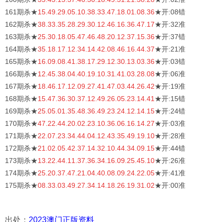
161期杀★
15.49.29.05.10.38.33.47.18.01.08.36
★开:08错
162期杀★
38.33.35.28.29.30.12.46.16.36.47.17
★开:32准
163期杀★
25.30.18.05.47.46.48.20.12.37.15.36
★开:37错
164期杀★
35.18.17.12.34.14.42.08.46.16.44.37
★开:21准
165期杀★
16.09.08.41.38.17.29.12.30.13.03.36
★开:03错
166期杀★
12.45.38.04.40.19.10.31.41.03.28.08
★开:06准
167期杀★
18.46.17.12.09.27.41.47.03.44.26.42
★开:19准
168期杀★
15.47.36.30.37.12.49.26.05.23.14.41
★开:15错
169期杀★
25.05.01.35.48.36.49.23.24.12.14.15
★开:24错
170期杀★
47.22.44.20.02.23.10.36.06.16.14.27
★开:03准
171期杀★
22.07.23.34.44.04.12.43.35.49.19.10
★开:28准
172期杀★
21.02.05.42.37.14.32.10.44.34.09.15
★开:44错
173期杀★
13.22.44.11.37.36.34.16.09.25.45.10
★开:26准
174期杀★
25.20.37.47.21.04.40.08.09.24.22.05
★开:41准
175期杀★
08.33.03.49.27.34.14.18.26.19.31.02
★开:00准
出处：
2023澳门正版资料