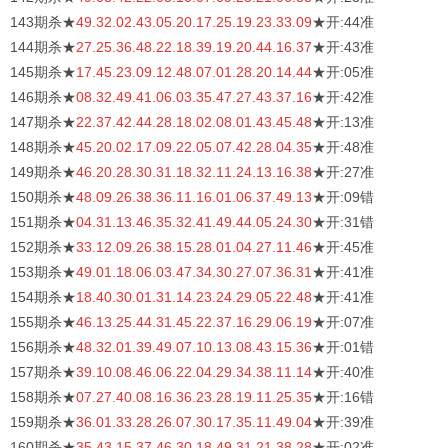
143期杀★
49.32.02.43.05.20.17.25.19.23.33.09
★开:44准
144期杀★
27.25.36.48.22.18.39.19.20.44.16.37
★开:43准
145期杀★
17.45.23.09.12.48.07.01.28.20.14.44
★开:05准
146期杀★
08.32.49.41.06.03.35.47.27.43.37.16
★开:42准
147期杀★
22.37.42.44.28.18.02.08.01.43.45.48
★开:13准
148期杀★
45.20.02.17.09.22.05.07.42.28.04.35
★开:48准
149期杀★
46.20.28.30.31.18.32.11.24.13.16.38
★开:27准
150期杀★
48.09.26.38.36.11.16.01.06.37.49.13
★开:09错
151期杀★
04.31.13.46.35.32.41.49.44.05.24.30
★开:31错
152期杀★
33.12.09.26.38.15.28.01.04.27.11.46
★开:45准
153期杀★
49.01.18.06.03.47.34.30.27.07.36.31
★开:41准
154期杀★
18.40.30.01.31.14.23.24.29.05.22.48
★开:41准
155期杀★
46.13.25.44.31.45.22.37.16.29.06.19
★开:07准
156期杀★
48.32.01.39.49.07.10.13.08.43.15.36
★开:01错
157期杀★
39.10.08.46.06.22.04.29.34.38.11.14
★开:40准
158期杀★
07.27.40.08.16.36.23.28.19.11.25.35
★开:16错
159期杀★
36.01.33.28.26.07.30.17.35.11.49.04
★开:39准
160期杀★
35.43.15.37.46.30.18.49.31.21.38.28
★开:02准