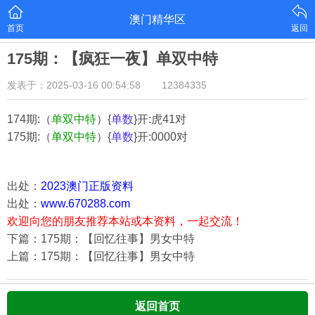
澳门精华区
首页
返回
175期：【疯狂一夜】单双中特
发表于：2025-03-16 00:54:58
12384335
174期:（
单双中特
）{
单数
}开:虎41对
175期:（
单双中特
）{
单数
}开:0000对
出处：
2023澳门正版资料
出处：
www.670288.com
欢迎向您的朋友推荐本站或本资料，一起交流！
下篇：175期：【回忆往事】男女中特
上篇：175期：【回忆往事】男女中特
返回首页