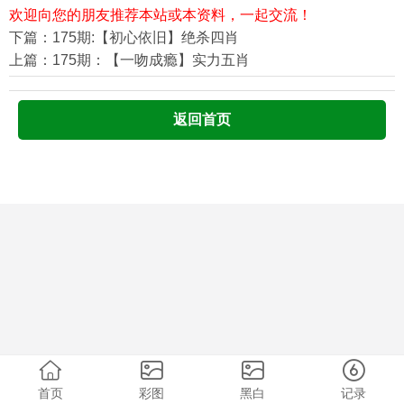
欢迎向您的朋友推荐本站或本资料，一起交流！
下篇：175期:【初心依旧】绝杀四肖
上篇：175期：【一吻成瘾】实力五肖
返回首页
首页
彩图
黑白
记录